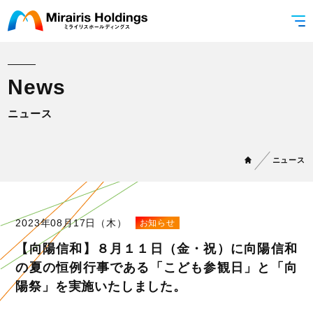
N
e
w
s
ニュース
ニュース
2023年08月17日（木）
お知らせ
【向陽信和】８月１１日（金・祝）に向陽信和
の夏の恒例行事である「こども参観日」と「向
陽祭」を実施いたしました。